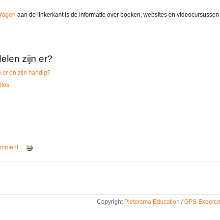
vragen
aan de linkerkant is de informatie over boeken, websites en videocursussen 
len zijn er?
er en zijn handig?
ites.
omment
Copyright
Pietersma Education
/
GPS-Expert.n