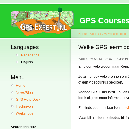
GPS Course
Home
›
Blogs
›
GPS Expert's blog
Languages
Welke GPS leermidde
Nederlands
Wed, 01/30/2013 - 22:07 — GPS Ex
English
Er leiden vele wegen naar Rome.
Menu
Zo zijn er ook vele bronnen om 
of een videocursus bekijken.
Home
Voor de GPS Cursus zit u bij on
News/Blog
boek uit, met meer informatie 
GPS Help Desk
Inschrijven
En sinds begin dit jaar is er de
v
Workshops
Maar bij alle leermethodes blijf
Search this site: