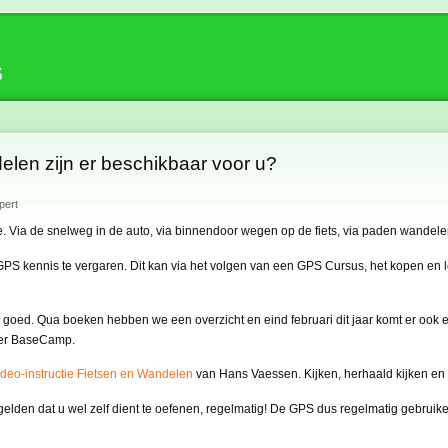
s
len zijn er beschikbaar voor u?
pert
 Via de snelweg in de auto, via binnendoor wegen op de fiets, via paden wandelen
GPS kennis te vergaren. Dit kan via het volgen van een GPS Cursus, het kopen en 
s goed. Qua boeken hebben we een overzicht en eind februari dit jaar komt er ook 
over BaseCamp.
ideo-instructie Fietsen en Wandelen
van Hans Vaessen. Kijken, herhaald kijken en 
t gelden dat u wel zelf dient te oefenen, regelmatig! De GPS dus regelmatig gebruik