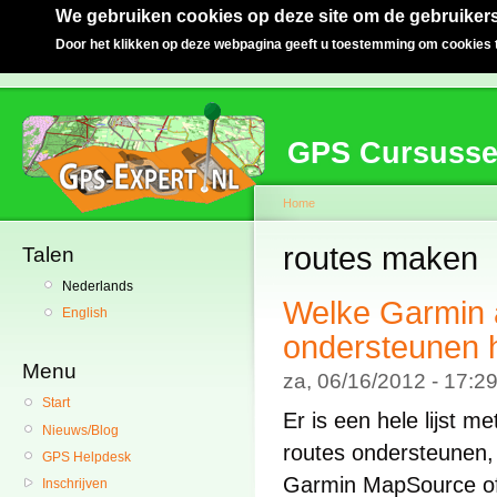
We gebruiken cookies op deze site om de gebruikers
Door het klikken op deze webpagina geeft u toestemming om cookies t
GPS Cursuss
Home
routes maken
Talen
Nederlands
Welke Garmin 
English
ondersteunen h
Menu
za, 06/16/2012 - 17:
Start
Er is een hele lijst 
Nieuws/Blog
routes ondersteunen, 
GPS Helpdesk
Garmin MapSource of
Inschrijven