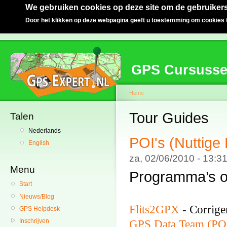
We gebruiken cookies op deze site om de gebruikers
Door het klikken op deze webpagina geeft u toestemming om cookies t
GPS Cursuss
Home
Tour Guides
Talen
Nederlands
POI's (Nuttige
English
za, 02/06/2010 - 13:
Menu
Programma’s o
Start
Nieuws/Blog
Flits2GPX
- Corrige
GPS Helpdesk
Inschrijven
GPS Data Team (POI'