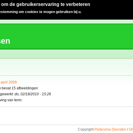
 om de gebruikerservaring te verbeteren
oestemming om cookies te mogen gebruiken bij u.
sen
 april 2008
m bevat 15 afbeeldingen
jgewerkt:
do, 02/18/2010 - 15:26
ving van term:
Copyright
Pietersma Diensten
/
GP