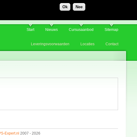
Ok
Nee
Start
Nieuws
Cursusaanbod
Sitemap
Leveringsvoorwaarden
Locaties
Contact
S-Expert.nl
2007 - 2026