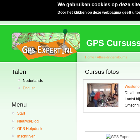
We gebruiken cookies op deze site
Door het klikken op deze webpagina geeft u t
GPS Cursus
Home
›
Afbeeldingenalbums
Talen
Cursus fotos
Nederlands
Westerlo
English
Dit albu
Laatst bi
Menu
Omschrij
Start
Nieuws/Blog
GPS Helpdesk
Inschrijven