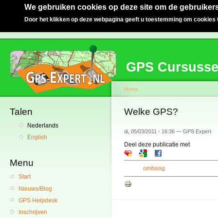
We gebruiken cookies op deze site om de gebruikers
Door het klikken op deze webpagina geeft u toestemming om cookies t
GPS Cursuss
Home
Talen
Welke GPS?
Nederlands
di, 05/03/2011 - 16:36 — GPS Expert
English
Deel deze publicatie met
Menu
omhoog
Start
Nieuws/Blog
GPS Helpdesk
Inschrijven