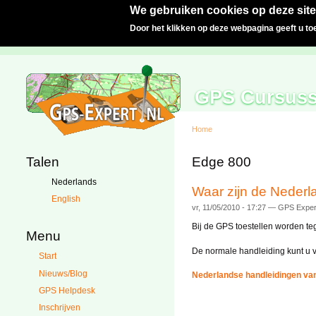
We gebruiken cookies op deze site
Door het klikken op deze webpagina geeft u t
GPS Cursus
Home
Talen
Edge 800
Nederlands
Waar zijn de Nederl
English
vr, 11/05/2010 - 17:27 — GPS Exper
Bij de GPS toestellen worden te
Menu
De normale handleiding kunt u v
Start
Nieuws/Blog
Nederlandse handleidingen van 
GPS Helpdesk
Inschrijven