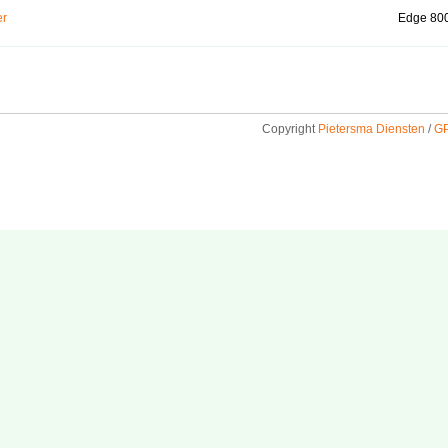
er
Edge 80
Copyright
Pietersma Diensten
/
GP