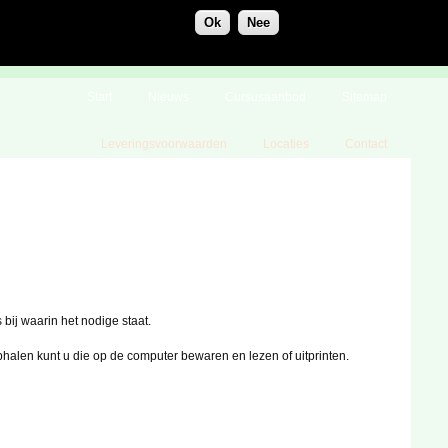
Ok
Nee
Start
Nieuws
Cursusaanbod
Sitemap
Leveringsvoorwaarden
Locaties
Contact
bij waarin het nodige staat.
alen kunt u die op de computer bewaren en lezen of uitprinten.