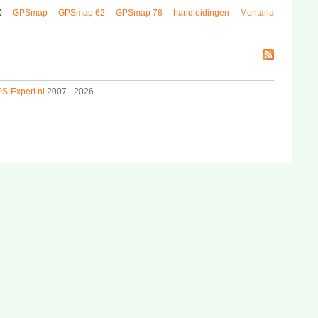
0
GPSmap
GPSmap 62
GPSmap 78
handleidingen
Montana
S-Expert.nl
2007 - 2026