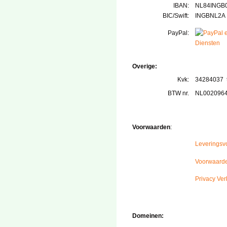
IBAN:
NL84INGB
BIC/Swift:
INGBNL2A
PayPal:
Overige:
Kvk:
34284037 
BTW nr.
NL002096
Voorwaarden
:
Leveringsv
Voorwaarde
Privacy Ver
Domeinen: