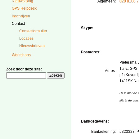
Nieuws/Blog
Algemeen:
020 8100 
za / zo
GPS Helpdesk
Inschrijven
Contact
Skype:
Contactformulier
Locaties
Nieuwsbrieven
Postadres:
Workshops
Pietersma 
T.a.v.: GPS
Zoek door deze site:
Adres:
p/a Keverdi
1411SK Na
Dit is niet de
kijk in de cur
Bankgegevens:
Bankrekening:
5323323 Pi