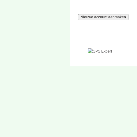
Kosteloos annule
Bij annuleren bi
restitutie plaats.
U kunt binnen 14
doorschuiven naa
U kunt wel ieman
Als het minimale 
worden geannuleer
cursusgeld of u k
Deelname aan onz
expert en haar in
aansprakelijk voo
gevolgschade van
cursus is ontstaa