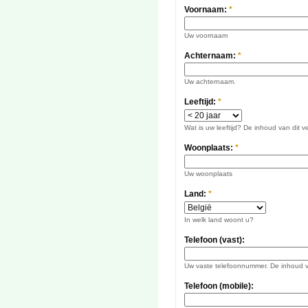
Voornaam:
*
Uw voornaam
Achternaam:
*
Uw achternaam.
Leeftijd:
*
Wat is uw leeftijd? De inhoud van dit 
Woonplaats:
*
Uw woonplaats
Land:
*
In welk land woont u?
Telefoon (vast):
Uw vaste telefoonnummer. De inhoud va
Telefoon (mobile):