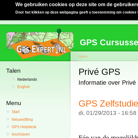
We gebruiken cookies op deze site om de gebruikers
Door het klikken op deze webpagina geeft u toestemming om cookies t
GPS Cursuss
Home
Privé GPS
Talen
Nederlands
Informatie over Priv
English
GPS Zelfstudie
Menu
di, 01/29/2013 - 16:5
Start
Nieuws/Blog
GPS Helpdesk
Inschrijven
Eén van de mogelijk