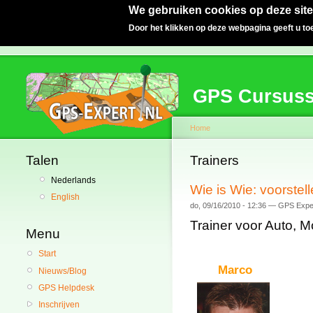
We gebruiken cookies op deze site
Door het klikken op deze webpagina geeft u t
GPS Cursus
Home
Talen
Trainers
Nederlands
Wie is Wie: voorstel
English
do, 09/16/2010 - 12:36 — GPS Expe
Trainer voor Auto, M
Menu
Start
Marco
Nieuws/Blog
GPS Helpdesk
Inschrijven