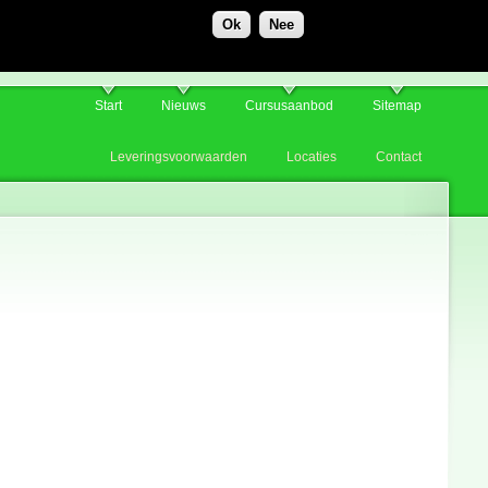
Ok
Nee
Start
Nieuws
Cursusaanbod
Sitemap
Leveringsvoorwaarden
Locaties
Contact