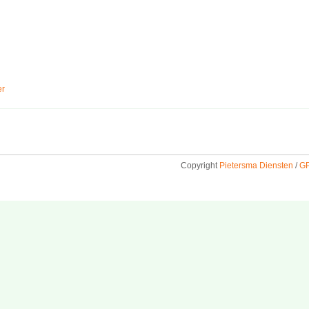
er
Copyright
Pietersma Diensten
/
GP