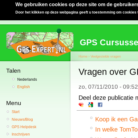
We gebruiken cookies op deze site om de gebruikers
Door het klikken op deze webpagina geeft u toestemming om cookies t
GPS Cursuss
Home
›
Veelgestelde vragen
Vragen over G
Talen
Nederlands
zo, 07/11/2010 - 09:
English
Deel deze publicatie 
Menu
Start
Koop ik een Ga
Nieuws/Blog
GPS Helpdesk
In welke TomTo
Inschrijven