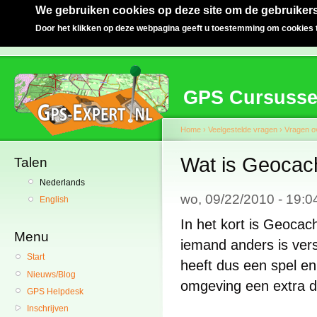
We gebruiken cookies op deze site om de gebruikers
Door het klikken op deze webpagina geeft u toestemming om cookies t
GPS Cursuss
Home
›
Veelgestelde vragen
›
Vragen o
Wat is Geocach
Talen
Nederlands
wo, 09/22/2010 - 19:
English
In het kort is Geocac
Menu
iemand anders is vers
Start
heeft dus een spel en
Nieuws/Blog
omgeving een extra di
GPS Helpdesk
Inschrijven