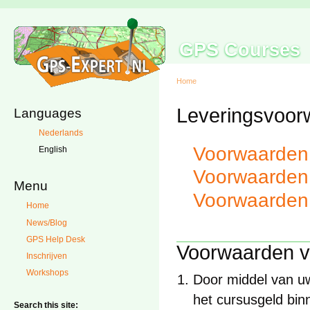
GPS Courses
Home
Leveringsvoor
Languages
Nederlands
Voorwaarden 
English
Voorwaarden
Menu
Voorwaarden
Home
News/Blog
GPS Help Desk
Voorwaarden v
Inschrijven
Workshops
Door middel van uw 
het cursusgeld bin
Search this site: