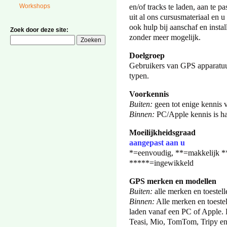
Workshops
en/of tracks te laden, aan te p
uit al ons cursusmateriaal en 
ook hulp bij aanschaf en instal
Zoek door deze site:
zonder meer mogelijk.
Doelgroep
Gebruikers van GPS apparatuu
typen.
Voorkennis
Buiten:
geen tot enige kennis v
Binnen:
PC/Apple kennis is ha
Moeilijkheidsgraad
aangepast aan u
*=eenvoudig, **=makkelijk **
*****=ingewikkeld
GPS merken en modellen
Buiten:
alle merken en toestell
Binnen:
Alle merken en toestel
laden vanaf een PC of Apple. 
Teasi, Mio, TomTom, Tripy 