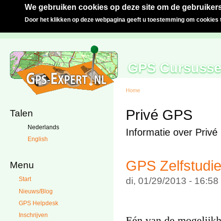
We gebruiken cookies op deze site om de gebruikers
Door het klikken op deze webpagina geeft u toestemming om cookies t
GPS Cursuss
Home
Privé GPS
Talen
Nederlands
Informatie over Priv
English
GPS Zelfstudie
Menu
di, 01/29/2013 - 16:5
Start
Nieuws/Blog
GPS Helpdesk
Inschrijven
Eén van de mogelijk